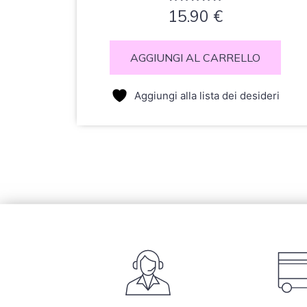
Valutato
15.90
€
0
su
5
AGGIUNGI AL CARRELLO
Aggiungi alla lista dei desideri