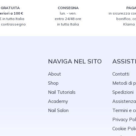
 GRATUITA
CONSEGNA
PAGA
eriori a 100 €
lun. - ven.
in sicurezza con
 in tutta Italia
entro 24/48 ore
bonifico, 
n contrassegno
in tutta Italia
Klarna
NAVIGA NEL SITO
ASSIST
About
Contatti
Shop
Metodi di
Nail Tutorials
Spedizioni
Academy
Assistenza
Nail Salon
Termini e c
Privacy Pol
Cookie Poli