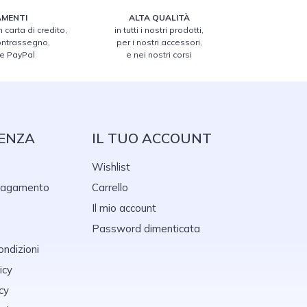
MENTI
ALTA QUALITÀ
 carta di credito,
in tutti i nostri prodotti,
contrassegno,
per i nostri accessori,
 e PayPal
e nei nostri corsi
ENZA
IL TUO ACCOUNT
Wishlist
 pagamento
Carrello
Il mio account
Password dimenticata
ondizioni
icy
cy