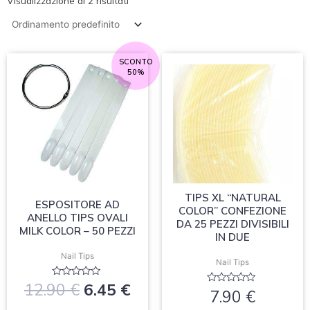
Visualizzazione di 2 risultati
Il
Il
SCONTO
50%
prezzo
prezzo
originale
attuale
era:
è:
12.90 €.
6.45 €.
TIPS XL “NATURAL
ESPOSITORE AD
COLOR” CONFEZIONE
ANELLO TIPS OVALI
DA 25 PEZZI DIVISIBILI
MILK COLOR – 50 PEZZI
IN DUE
Nail Tips
Nail Tips
Valutato
12.90
€
6.45
€
Valutato
7.90
€
0
0
su
su