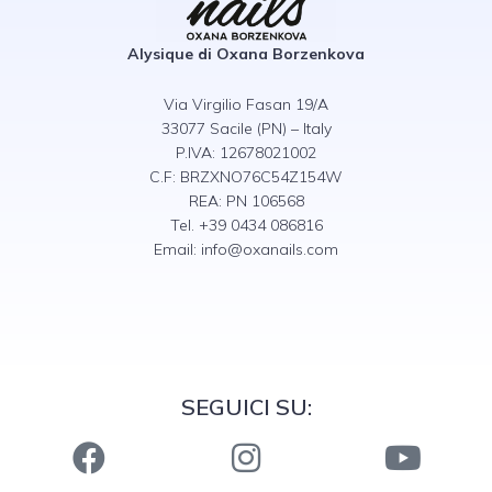
Alysique di Oxana Borzenkova
Via Virgilio Fasan 19/A
33077 Sacile (PN) – Italy
P.IVA: 12678021002
C.F: BRZXNO76C54Z154W
REA: PN 106568
Tel. +39 0434 086816
Email:
info@oxanails.com
SEGUICI SU: