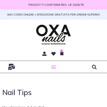
Vai
PRODOTTI CONFORMI REG. UE 2026/78
al
contenuto
• PROMO CORSI ONLINE • SPEDIZIONE GRATUITA PER ORDINI SUPERIORI A 1
0
Carrello
Nail Tips