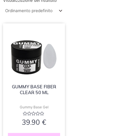
Visualizzazione del risultato
GUMMY BASE FIBER
CLEAR 50 ML
Gummy Base Gel
Valutato
39.90
€
0
su
5