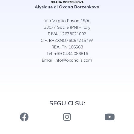
Alysique di Oxana Borzenkova
Via Virgilio Fasan 19/A
33077 Sacile (PN) – Italy
P.IVA: 12678021002
C.F: BRZXNO76C54Z154W
REA: PN 106568
Tel. +39 0434 086816
Email:
info@oxanails.com
SEGUICI SU: