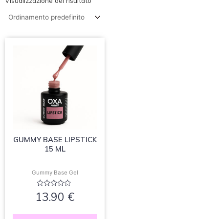
Visualizzazione del risultato
GUMMY BASE LIPSTICK
15 ML
Gummy Base Gel
Valutato
13.90
€
0
su
5