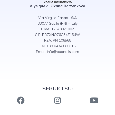
Alysique di Oxana Borzenkova
Via Virgilio Fasan 19/A
33077 Sacile (PN) – Italy
P.IVA: 12678021002
C.F: BRZXNO76C54Z154W
REA: PN 106568
Tel. +39 0434 086816
Email:
info@oxanails.com
SEGUICI SU: