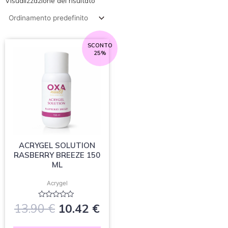
Visualizzazione del risultato
Il
Il
SCONTO
25%
prezzo
prezzo
originale
attuale
era:
è:
13.90 €.
10.42 €.
ACRYGEL SOLUTION
RASBERRY BREEZE 150
ML
Acrygel
Valutato
13.90
€
10.42
€
0
su
5