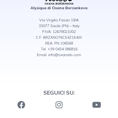
Alysique di Oxana Borzenkova
Via Virgilio Fasan 19/A
33077 Sacile (PN) – Italy
P.IVA: 12678021002
C.F: BRZXNO76C54Z154W
REA: PN 106568
Tel. +39 0434 086816
Email:
info@oxanails.com
SEGUICI SU: