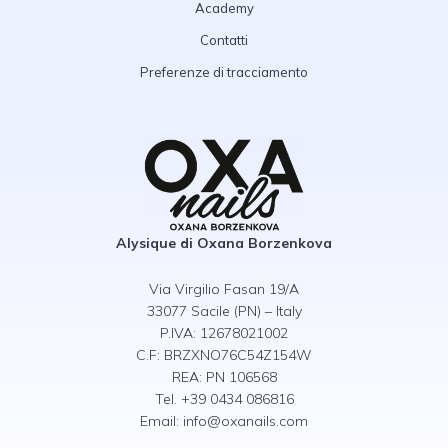
Academy
Contatti
Preferenze di tracciamento
Alysique di Oxana Borzenkova
Via Virgilio Fasan 19/A
33077 Sacile (PN) – Italy
P.IVA: 12678021002
C.F: BRZXNO76C54Z154W
REA: PN 106568
Tel. +39 0434 086816
Email:
info@oxanails.com