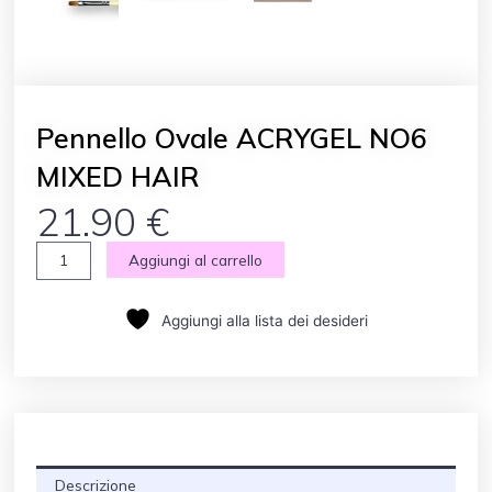
Pennello Ovale ACRYGEL NO6
MIXED HAIR
21.90
€
Pennello
Aggiungi al carrello
Ovale
ACRYGEL
Aggiungi alla lista dei desideri
NO6
MIXED
HAIR
quantità
Descrizione