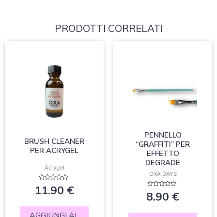
PRODOTTI CORRELATI
PENNELLO
BRUSH CLEANER
“GRAFFITI” PER
PER ACRYGEL
EFFETTO
DEGRADE
Acrygel
OXA DAYS
Valutato
11.90
€
0
Valutato
8.90
€
su
0
5
su
5
AGGIUNGI AL