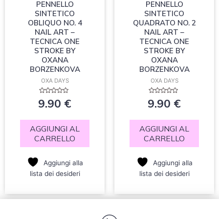
PENNELLO
PENNELLO
SINTETICO
SINTETICO
OBLIQUO NO. 4
QUADRATO NO. 2
NAIL ART –
NAIL ART –
TECNICA ONE
TECNICA ONE
STROKE BY
STROKE BY
OXANA
OXANA
BORZENKOVA
BORZENKOVA
OXA DAYS
OXA DAYS
Valutato
Valutato
9.90
€
9.90
€
0
0
su
su
5
5
AGGIUNGI AL
AGGIUNGI AL
CARRELLO
CARRELLO
Aggiungi alla
Aggiungi alla
lista dei desideri
lista dei desideri