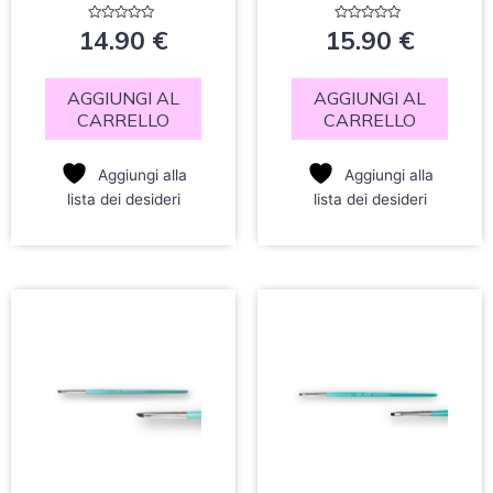
Valutato
Valutato
14.90
€
15.90
€
0
0
su
su
5
5
AGGIUNGI AL
AGGIUNGI AL
CARRELLO
CARRELLO
Aggiungi alla
Aggiungi alla
lista dei desideri
lista dei desideri