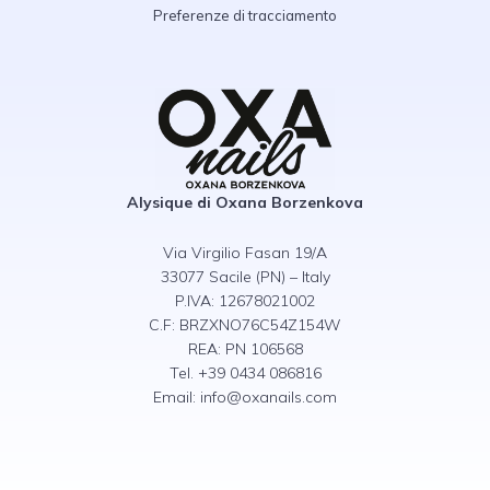
Preferenze di tracciamento
Alysique di Oxana Borzenkova
Via Virgilio Fasan 19/A
33077 Sacile (PN) – Italy
P.IVA: 12678021002
C.F: BRZXNO76C54Z154W
REA: PN 106568
Tel. +39 0434 086816
Email:
info@oxanails.com