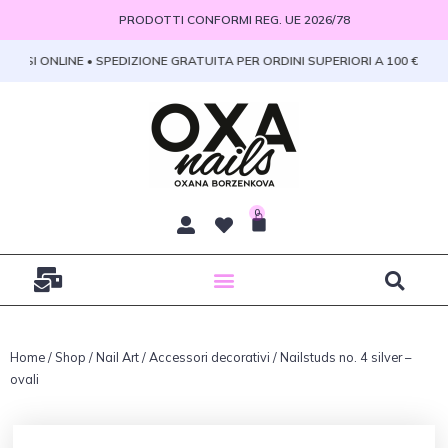
Vai
PRODOTTI CONFORMI REG. UE 2026/78
al
contenuto
ORSI ONLINE • SPEDIZIONE GRATUITA PER ORDINI SUPERIORI A 100 € • PR
0
Carrello
Home
/
Shop
/
Nail Art
/
Accessori decorativi
/ Nailstuds no. 4 silver –
ovali