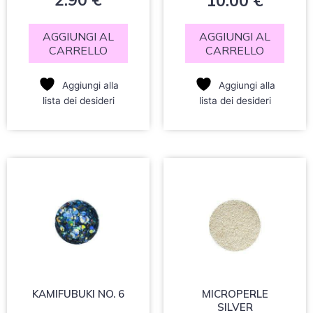
10.00
€
0
0
su
su
5
5
AGGIUNGI AL
AGGIUNGI AL
CARRELLO
CARRELLO
Aggiungi alla
Aggiungi alla
lista dei desideri
lista dei desideri
MICROPERLE
KAMIFUBUKI NO. 6
SILVER