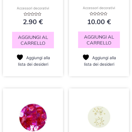
Accessori decorativi
Accessori decorativi
Valutato
Valutato
10.00
€
2.90
€
0
0
su
su
5
5
AGGIUNGI AL
AGGIUNGI AL
CARRELLO
CARRELLO
Aggiungi alla
Aggiungi alla
lista dei desideri
lista dei desideri