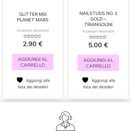
NAILSTUDS NO. 1
GLITTER MIX
GOLD –
PLANET MARS
TRIANGOLINI
Accessori decorativi
Accessori decorativi
Valutato
2.90
€
Valutato
5.00
€
0
0
su
su
5
5
AGGIUNGI AL
AGGIUNGI AL
CARRELLO
CARRELLO
Aggiungi alla
Aggiungi alla
lista dei desideri
lista dei desideri