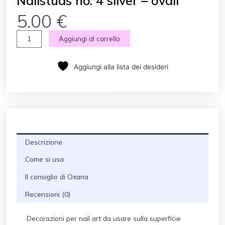
Nailstuds no. 4 silver – ovali
5.00
€
Nailstuds
Aggiungi al carrello
no.
4
Aggiungi alla lista dei desideri
silver
-
ovali
quantità
Descrizione
Come si usa
Il consiglio di Oxana
Recensioni (0)
Decorazioni per nail art da usare sulla superficie