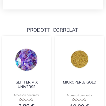
PRODOTTI CORRELATI
GLITTER MIX
MICROPERLE GOLD
UNIVERSE
Accessori decorativi
Accessori decorativi
Valutato
Valutato
2.90
€