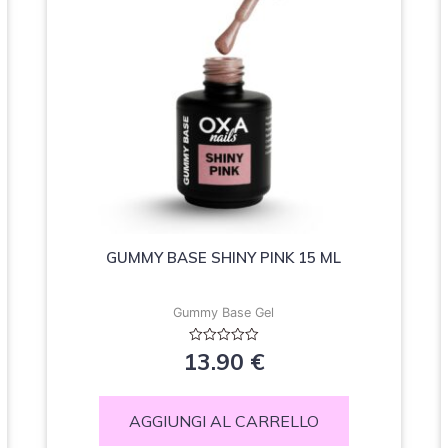
GUMMY BASE SHINY PINK 15 ML
Gummy Base Gel
Valutato
13.90
€
0
su
5
AGGIUNGI AL CARRELLO