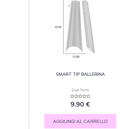
SMART TIP BALLERINA
Dual Form
Valutato
9.90
€
0
su
5
AGGIUNGI AL CARRELLO