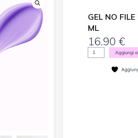
GEL NO FILE
ML
16.90
€
GEL
Aggiungi al
NO
FILE
Aggiungi
NO
TOP
LILAC
15
ML
quantità