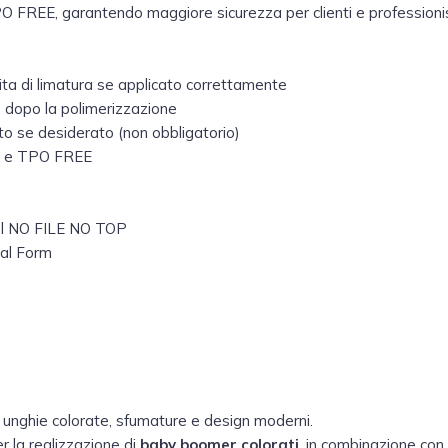
 FREE, garantendo maggiore sicurezza per clienti e professionis
ta di limatura se applicato correttamente
o dopo la polimerizzazione
to se desiderato (non obbligatorio)
 e TPO FREE
 gel NO FILE NO TOP
ual Form
, unghie colorate, sfumature e design moderni.
r la realizzazione di
baby boomer colorati
, in combinazione con 