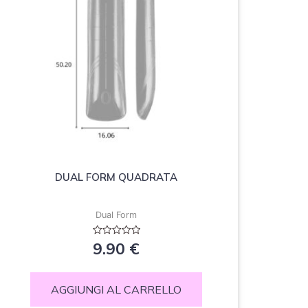
DUAL FORM QUADRATA
Dual Form
Valutato
9.90
€
0
su
5
AGGIUNGI AL CARRELLO