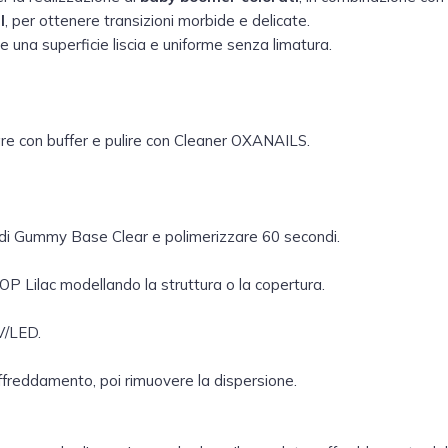
l
, per ottenere transizioni morbide e delicate.
e una superficie liscia e uniforme senza limatura.
are con buffer e pulire con Cleaner OXANAILS.
 di Gummy Base Clear e polimerizzare 60 secondi.
P Lilac modellando la struttura o la copertura.
V/LED.
affreddamento, poi rimuovere la dispersione.