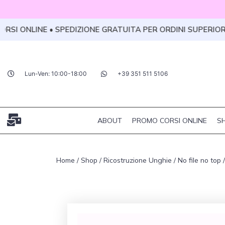
Vai
al
 ONLINE • SPEDIZIONE GRATUITA PER ORDINI SUPERIORI A 
contenuto
Lun-Ven: 10:00-18:00
+39 351 511 5106
ABOUT
PROMO CORSI ONLINE
S
Home
/
Shop
/
Ricostruzione Unghie
/
No file no top
/