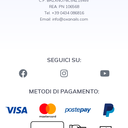
C.F: BRZXNO76C54Z154W
REA: PN 106568
Tel. +39 0434 086816
Email:
info@oxanails.com
SEGUICI SU:
METODI DI PAGAMENTO: