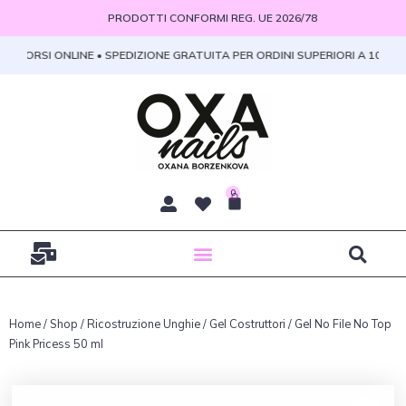
Vai
PRODOTTI CONFORMI REG. UE 2026/78
al
contenuto
 CORSI ONLINE • SPEDIZIONE GRATUITA PER ORDINI SUPERIORI A 100 € • 
0
Carrello
Home
/
Shop
/
Ricostruzione Unghie
/
Gel Costruttori
/ Gel No File No Top
Pink Pricess 50 ml