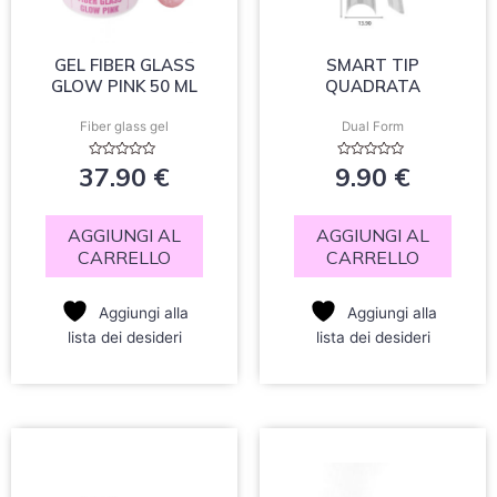
GEL FIBER GLASS
SMART TIP
GLOW PINK 50 ML
QUADRATA
Fiber glass gel
Dual Form
Valutato
Valutato
37.90
€
9.90
€
0
0
su
su
5
5
AGGIUNGI AL
AGGIUNGI AL
CARRELLO
CARRELLO
Aggiungi alla
Aggiungi alla
lista dei desideri
lista dei desideri