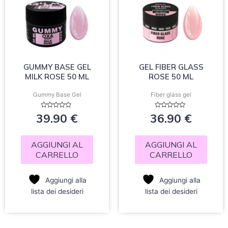
GUMMY BASE GEL
GEL FIBER GLASS
MILK ROSE 50 ML
ROSE 50 ML
Gummy Base Gel
Fiber glass gel
Valutato
Valutato
39.90
€
36.90
€
0
0
su
su
5
5
AGGIUNGI AL
AGGIUNGI AL
CARRELLO
CARRELLO
Aggiungi alla
Aggiungi alla
lista dei desideri
lista dei desideri