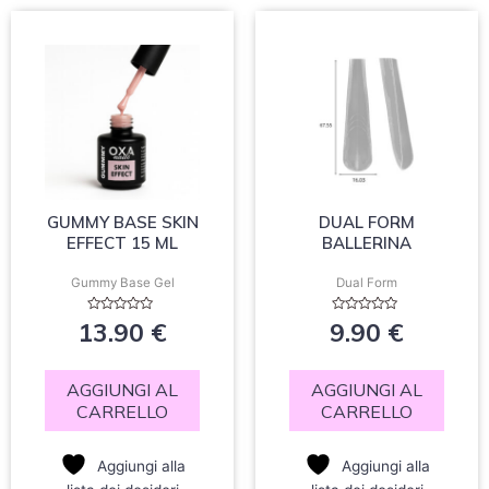
GUMMY BASE SKIN
DUAL FORM
EFFECT 15 ML
BALLERINA
Gummy Base Gel
Dual Form
Valutato
Valutato
13.90
€
9.90
€
0
0
su
su
5
5
AGGIUNGI AL
AGGIUNGI AL
CARRELLO
CARRELLO
Aggiungi alla
Aggiungi alla