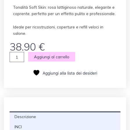
Tonalità Soft Skin: rosa lattiginoso naturale, elegante e
coprente, perfetto per un effetto pulito e professionale.
Ideale per ricostruzioni, coperture e refill veloci in
salone.
38.90
€
Gel
Aggiungi al carrello
No
File
Aggiungi alla lista dei desideri
No
Top
Pink
Pricess
50
ml
quantità
Descrizione
INCI