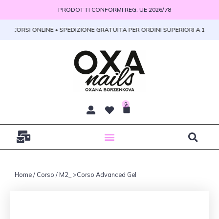
Vai
PRODOTTI CONFORMI REG. UE 2026/78
al
contenuto
MO CORSI ONLINE • SPEDIZIONE GRATUITA PER ORDINI SUPERIORI A 100 € 
0
Carrello
Home
/
Corso
/ M2_ >Corso Advanced Gel