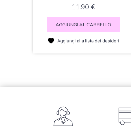
Valutato
11.90
€
0
su
5
AGGIUNGI AL CARRELLO
Aggiungi alla lista dei desideri