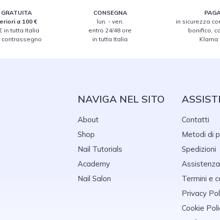
 GRATUITA
CONSEGNA
PAGA
eriori a 100 €
lun. - ven.
in sicurezza con
 in tutta Italia
entro 24/48 ore
bonifico, 
n contrassegno
in tutta Italia
Klarna
NAVIGA NEL SITO
ASSIST
About
Contatti
Shop
Metodi di
Nail Tutorials
Spedizioni
Academy
Assistenza
Nail Salon
Termini e c
Privacy Pol
Cookie Poli