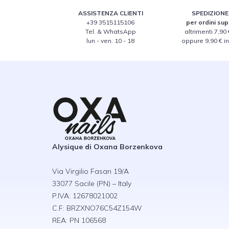
ASSISTENZA CLIENTI
SPEDIZIONE
+39 3515115106
per ordini sup
Tel. & WhatsApp
altrimenti 7,90 €
lun - ven. 10 - 18
oppure 9,90 € i
Alysique di Oxana Borzenkova
Via Virgilio Fasan 19/A
33077 Sacile (PN) – Italy
P.IVA: 12678021002
C.F: BRZXNO76C54Z154W
REA: PN 106568