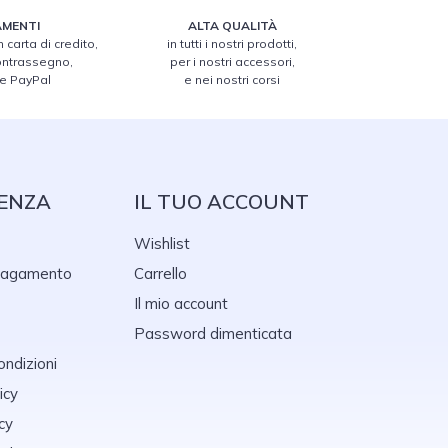
MENTI
ALTA QUALITÀ
 carta di credito,
in tutti i nostri prodotti,
contrassegno,
per i nostri accessori,
 e PayPal
e nei nostri corsi
ENZA
IL TUO ACCOUNT
Wishlist
 pagamento
Carrello
Il mio account
Password dimenticata
ondizioni
icy
cy