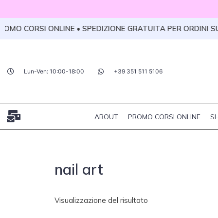
Vai
al
ROMO CORSI ONLINE • SPEDIZIONE GRATUITA PER ORDINI SUP
contenuto
Lun-Ven: 10:00-18:00
+39 351 511 5106
ABOUT
PROMO CORSI ONLINE
S
nail art
Visualizzazione del risultato