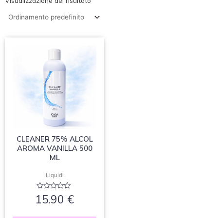
Visualizzazione del risultato
CLEANER 75% ALCOL
AROMA VANILLA 500
ML
Liquidi
Valutato
15.90
€
0
su
5