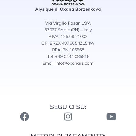
Alysique di Oxana Borzenkova
Via Virgilio Fasan 19/A
33077 Sacile (PN) – Italy
P.IVA: 12678021002
C.F: BRZXNO76C54Z154W
REA: PN 106568
Tel. +39 0434 086816
Email:
info@oxanails.com
SEGUICI SU:
METODI DI PAGAMENTO: