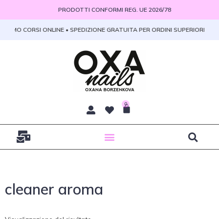
Vai
PRODOTTI CONFORMI REG. UE 2026/78
al
contenuto
PROMO CORSI ONLINE • SPEDIZIONE GRATUITA PER ORDINI SUPERIORI A 100
0
Carrello
cleaner aroma