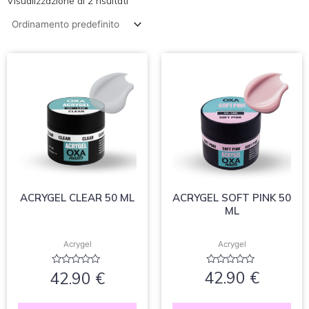
Visualizzazione di 2 risultati
ACRYGEL SOFT PINK 50
ACRYGEL CLEAR 50 ML
ML
Acrygel
Acrygel
Valutato
Valutato
42.90
€
42.90
€
0
0
su
su
5
5