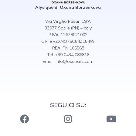
Alysique di Oxana Borzenkova
Via Virgilio Fasan 19/A
33077 Sacile (PN) – Italy
P.IVA: 12678021002
C.F: BRZXNO76C54Z154W
REA: PN 106568
Tel. +39 0434 086816
Email:
info@oxanails.com
SEGUICI SU: