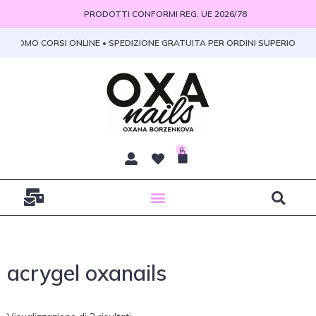
Vai
PRODOTTI CONFORMI REG. UE 2026/78
al
contenuto
• PROMO CORSI ONLINE • SPEDIZIONE GRATUITA PER ORDINI SUPERIORI A 1
0
Carrello
acrygel oxanails